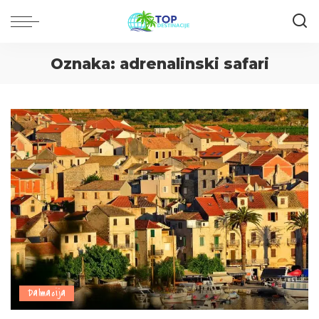
Oznaka:
adrenalinski safari
Dalmacija