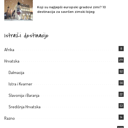
Koji su najljepši europski gradovi zimi? 10
destinacija za savršen zimski bijeg
Istraži destinacije
8
Afrika
271
Hrvatska
92
Dalmacija
56
Istra i Kvarner
22
Slavonija i Baranja
53
Središnja Hrvatska
14
Razno