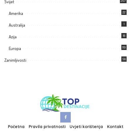
207
Svijet
22
Amerika
1
Australija
18
Azija
119
Europa
56
Zanimljivosti
Početna
Pravila privatnosti
Uvjeti korištenja
Kontakt