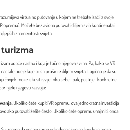
zumijeva virtualno putovanje u kojem ne trebate izaći iz svoje
 VR oprema). Možete bez aviona putovati diljem svih kontinenata i
ajljepših znamenitosti svijeta.
 turizma
urizam uopće nastao i koja je točno njegova svrha. Pa, kako se VR
astale i ideje koje bi isti proširile diljem svijeta. Logično je da su
ja čovjek može iskusiti svijet oko sebe. Ipak, postoje i konkretne
prinjele njegovu razvoju:
tovanja.
Ukoliko ćete kupiti VR opremu, ova jednokratna investicija
otovo ako putovati želite često. Ukoliko ćete opremu unajmiti, onda
.
Svi znamo da postoji samo određena skupina ljudi koja može