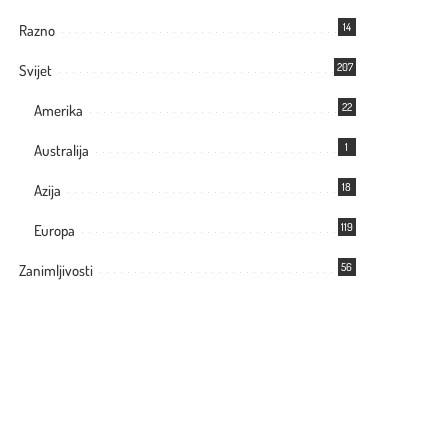
14
Razno
207
Svijet
22
Amerika
1
Australija
18
Azija
119
Europa
56
Zanimljivosti