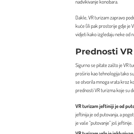
nadvikivanje konobara.
Dakle, VR turizam zapravo podra
kuće (ili pak prostorije gdje je
vidjeti kako izgledaju neke od n
Prednosti VR
Sigurno se pitate zašto je VR t
proširio kao tehnologija tako su n
se otvorila mnoga vrata kroz ko
prednosti VR turizma koje su do
VR turizam jeftiniji je od pu
jeftinija je od putovanja, a pog
je vaše “putovanje” još jeftinije.
VR turizam vrlo je inkluzivan