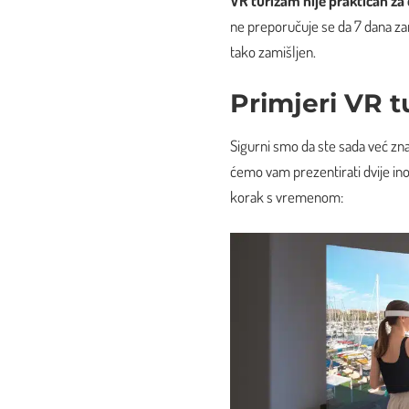
VR turizam nije praktičan za 
ne preporučuje se da 7 dana za
tako zamišljen.
Primjeri VR 
Sigurni smo da ste sada već znati
ćemo vam prezentirati dvije inov
korak s vremenom: