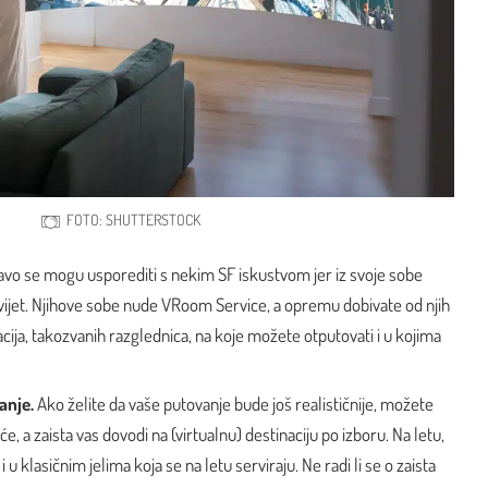
FOTO: SHUTTERSTOCK
ravo se mogu usporediti s nekim SF iskustvom jer iz svoje sobe
svijet. Njihove sobe nude VRoom Service, a opremu dobivate od njih
acija, takozvanih
razglednica
, na koje možete otputovati i u kojima
vanje.
Ako želite da vaše putovanje bude još realističnije, možete
eće, a zaista vas dovodi na (virtualnu) destinaciju po izboru. Na letu,
u klasičnim jelima koja se na letu serviraju. Ne radi li se o zaista