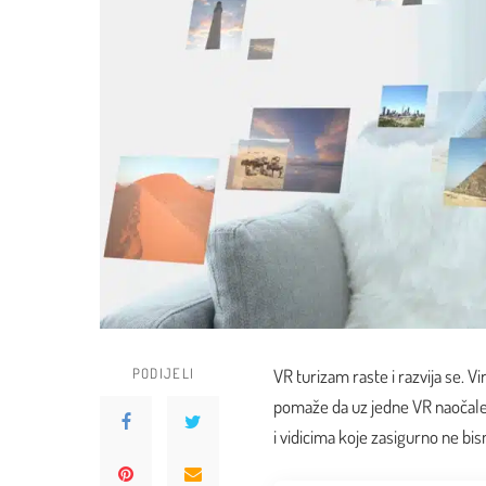
PODIJELI
VR turizam raste i razvija se. V
pomaže da uz jedne VR naočale i
i vidicima koje zasigurno ne bi