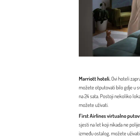
Marriott hoteli.
Ovi hoteli zap
možete otputovati bilo gdje u 
na 24 sata. Postoji nekoliko lok
možete uživati.
First Airlines virtualno puto
sjesti na let koji nikada ne polij
između ostalog, možete uživati i 