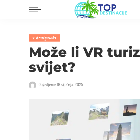
Dalmacija
Europa
Zanimljivosti
Istra i Kvarner
Amerika
Može li VR turi
Središnja Hrvatska
Azija
svijet?
Slavonija i Baranja
Afrika
Australija
Objavljeno: 18 siječnja, 2025