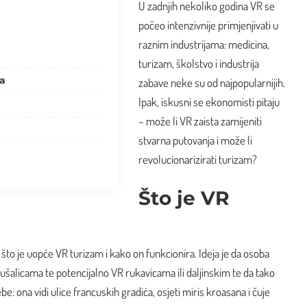
U zadnjih nekoliko godina VR se
počeo intenzivnije primjenjivati u
raznim industrijama: medicina,
turizam, školstvo i industrija
ma
zabave neke su od najpopularnijih.
Ipak, iskusni se ekonomisti pitaju
– može li VR zaista zamijeniti
stvarna putovanja i može li
revolucionarizirati turizam?
Što je VR
to je uopće VR turizam i kako on funkcionira. Ideja je da osoba
lušalicama te potencijalno VR rukavicama ili daljinskim te da tako
e: ona vidi ulice
francuskih gradića
, osjeti miris kroasana i čuje