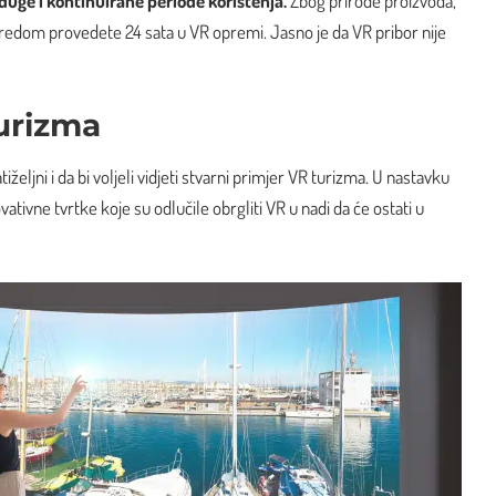
duge i kontinuirane periode korištenja.
Zbog prirode proizvoda,
redom provedete 24 sata u VR opremi. Jasno je da VR pribor nije
turizma
željni i da bi voljeli vidjeti stvarni primjer VR turizma. U nastavku
ativne tvrtke koje su odlučile obrgliti VR u nadi da će ostati u