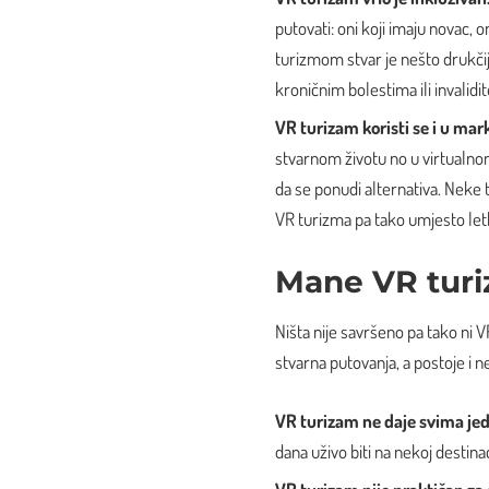
putovati: oni koji imaju novac, 
turizmom stvar je nešto drukčij
kroničnim bolestima ili invalidit
VR turizam koristi se i u mar
stvarnom životu no u virtualnom
da se ponudi alternativa. Neke t
VR turizma pa tako umjesto let
Mane VR tur
Ništa nije savršeno pa tako ni V
stvarna putovanja, a postoje i 
VR turizam ne daje svima je
dana uživo biti na nekoj destinac