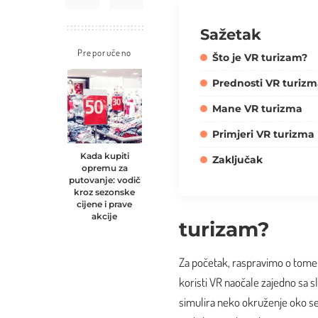
Sažetak
Preporučeno
Što je VR turizam?
Prednosti VR turiz
Mane VR turizma
Primjeri VR turizma
Kada kupiti
Zaključak
opremu za
putovanje: vodič
kroz sezonske
cijene i prave
akcije
turizam?
Za početak, raspravimo o tome š
koristi VR naočale zajedno sa s
simulira neko okruženje oko seb