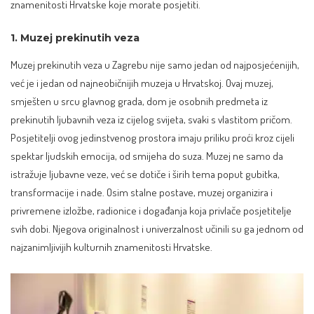
znamenitosti Hrvatske koje morate posjetiti.
1. Muzej prekinutih veza
Muzej prekinutih veza u Zagrebu nije samo jedan od najposjećenijih,
već je i jedan od najneobičnijih muzeja u Hrvatskoj. Ovaj muzej,
smješten u srcu glavnog grada, dom je osobnih predmeta iz
prekinutih ljubavnih veza iz cijelog svijeta, svaki s vlastitom pričom.
Posjetitelji ovog jedinstvenog prostora imaju priliku proći kroz cijeli
spektar ljudskih emocija, od smijeha do suza. Muzej ne samo da
istražuje ljubavne veze, već se dotiče i širih tema poput gubitka,
transformacije i nade. Osim stalne postave, muzej organizira i
privremene izložbe, radionice i događanja koja privlače posjetitelje
svih dobi. Njegova originalnost i univerzalnost učinili su ga jednom od
najzanimljivijih kulturnih znamenitosti Hrvatske.