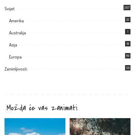
207
Svijet
22
Amerika
1
Australija
18
Azija
119
Europa
56
Zanimljivosti
Možda će vas zanimati