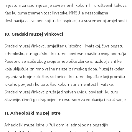
mjestom za razumijevanje suvremenih kulturnih i društvenih tokova.
Kao kulturna znamenitost Hrvatske, MMSU je nezaobilazna
destinacija za sve one koji traže inspiraciju u suvremenoj umjetnosti.
10. Gradski muzej Vinkovci
Gradski muzej Vinkovci, smješten u istočnoj Hrvatskoj, čuva bogatu
arheološku, etnografsku i kulturno-povijesnu baštinu ovog područja.
Posebno se ističe zbog svoje arheološke zbirke iz razdoblja antike,
koja uključuje iznimno važne nalaze iz rimskog doba. Muzej također
organizira brojne izložbe, radionice i kulturne događaje koji promiču
lokalnu povijest i kulturu. Kao kulturna znamenitost Hrvatske,
Gradski muzej Vinkovci pruža jedinstven uvid u povijest i kulturu
Slavonije, čineći ga dragocjenim resursom za edukaciju i istraživanje.
11. Arheološki muzej Istre
Arheološki muzej Istre u Puli dom je jednoj od najbogatijih