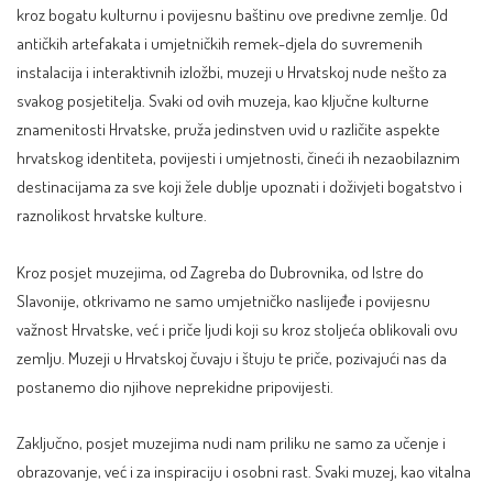
kroz bogatu kulturnu i povijesnu baštinu ove predivne zemlje. Od
antičkih artefakata i umjetničkih remek-djela do suvremenih
instalacija i interaktivnih izložbi, muzeji u Hrvatskoj nude nešto za
svakog posjetitelja. Svaki od ovih muzeja, kao ključne kulturne
znamenitosti Hrvatske, pruža jedinstven uvid u različite aspekte
hrvatskog identiteta, povijesti i umjetnosti, čineći ih nezaobilaznim
destinacijama za sve koji žele dublje upoznati i doživjeti bogatstvo i
raznolikost hrvatske kulture.
Kroz posjet muzejima, od Zagreba do Dubrovnika, od Istre do
Slavonije, otkrivamo ne samo umjetničko naslijeđe i povijesnu
važnost Hrvatske, već i priče ljudi koji su kroz stoljeća oblikovali ovu
zemlju. Muzeji u Hrvatskoj čuvaju i štuju te priče, pozivajući nas da
postanemo dio njihove neprekidne pripovijesti.
Zaključno, posjet muzejima nudi nam priliku ne samo za učenje i
obrazovanje, već i za inspiraciju i osobni rast. Svaki muzej, kao vitalna