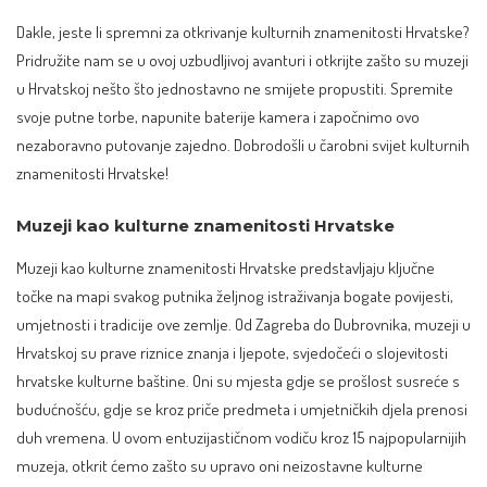
Dakle, jeste li spremni za otkrivanje kulturnih znamenitosti Hrvatske?
Pridružite nam se u ovoj uzbudljivoj avanturi i otkrijte zašto su muzeji
u Hrvatskoj nešto što jednostavno ne smijete propustiti. Spremite
svoje putne torbe, napunite baterije kamera i započnimo ovo
nezaboravno putovanje zajedno. Dobrodošli u čarobni svijet kulturnih
znamenitosti Hrvatske!
Muzeji kao kulturne znamenitosti Hrvatske
Muzeji kao kulturne znamenitosti Hrvatske predstavljaju ključne
točke na mapi svakog putnika željnog istraživanja bogate povijesti,
umjetnosti i tradicije ove zemlje. Od Zagreba do Dubrovnika, muzeji u
Hrvatskoj su prave riznice znanja i ljepote, svjedočeći o slojevitosti
hrvatske kulturne baštine. Oni su mjesta gdje se prošlost susreće s
budućnošću, gdje se kroz priče predmeta i umjetničkih djela prenosi
duh vremena. U ovom entuzijastičnom vodiču kroz 15 najpopularnijih
muzeja, otkrit ćemo zašto su upravo oni neizostavne kulturne