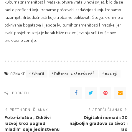
kulturna znamenitost Hrvatske, otvara vrata u novi svijet, bilo da se
radi o prošlosti koju trebamo poštovati, sadašnjosti koju trebamo
razumjeti, ili budućnosti koju trebamo oblikovati. Stoga, krenimo u
otkrivanje bogatstva i ljepote kulturnih znamenitosti Hrvatske, jer
svaki posjet muzeju je korak bliže razumijevanju srži i duše ove
prekrasne zemlje.
kultura
kulturne znamenitosti
muzeji
OZNAKE
PODIJELI
PRETHODNI ČLANAK
SLJEDEĆI ČLANAK
Foto-izložba „Održivi
Digitalni nomadi: 20
razvoj kroz pogled
najboljih gradova za život i
mladih“ daje jedinstvenu
rad