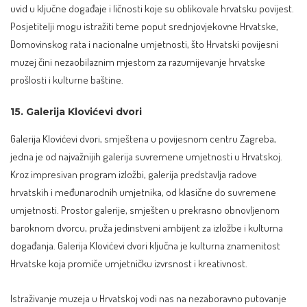
uvid u ključne događaje i ličnosti koje su oblikovale hrvatsku povijest.
Posjetitelji mogu istražiti teme poput srednjovjekovne Hrvatske,
Domovinskog rata i nacionalne umjetnosti, što Hrvatski povijesni
muzej čini nezaobilaznim mjestom za razumijevanje hrvatske
prošlosti i kulturne baštine.
15. Galerija Klovićevi dvori
Galerija Klovićevi dvori, smještena u povijesnom centru Zagreba,
jedna je od najvažnijih galerija suvremene umjetnosti u Hrvatskoj.
Kroz impresivan program izložbi, galerija predstavlja radove
hrvatskih i međunarodnih umjetnika, od klasične do suvremene
umjetnosti. Prostor galerije, smješten u prekrasno obnovljenom
baroknom dvorcu, pruža jedinstveni ambijent za izložbe i kulturna
događanja. Galerija Klovićevi dvori ključna je kulturna znamenitost
Hrvatske koja promiče umjetničku izvrsnost i kreativnost.
Istraživanje muzeja u Hrvatskoj vodi nas na nezaboravno putovanje