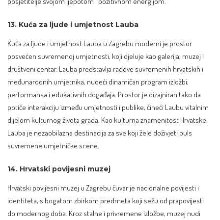
posjetitelje svojom ljepotom i pozitivnom energijom.
13. Kuća za ljude i umjetnost Lauba
Kuća za ljude i umjetnost Lauba u Zagrebu moderni je prostor
posvećen suvremenoj umjetnosti, koji djeluje kao galerija, muzej i
društveni centar. Lauba predstavlja radove suvremenih hrvatskih i
međunarodnih umjetnika, nudeći dinamičan program izložbi,
performansa i edukativnih događaja. Prostor je dizajniran tako da
potiče interakciju između umjetnosti i publike, čineći Laubu vitalnim
dijelom kulturnog života grada. Kao kulturna znamenitost Hrvatske,
Lauba je nezaobilazna destinacija za sve koji žele doživjeti puls
suvremene umjetničke scene.
14. Hrvatski povijesni muzej
Hrvatski povijesni muzej u Zagrebu čuvar je nacionalne povijesti i
identiteta, s bogatom zbirkom predmeta koji sežu od prapovijesti
do modernog doba. Kroz stalne i privremene izložbe, muzej nudi