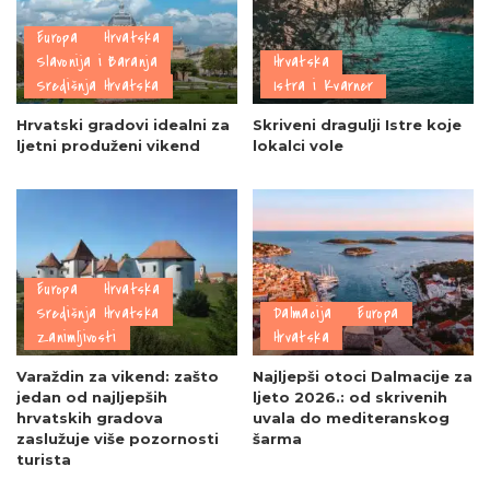
Europa
Hrvatska
Slavonija i Baranja
Hrvatska
Središnja Hrvatska
Istra i Kvarner
Hrvatski gradovi idealni za
Skriveni dragulji Istre koje
ljetni produženi vikend
lokalci vole
Europa
Hrvatska
Središnja Hrvatska
Dalmacija
Europa
Zanimljivosti
Hrvatska
Varaždin za vikend: zašto
Najljepši otoci Dalmacije za
jedan od najljepših
ljeto 2026.: od skrivenih
hrvatskih gradova
uvala do mediteranskog
zaslužuje više pozornosti
šarma
turista