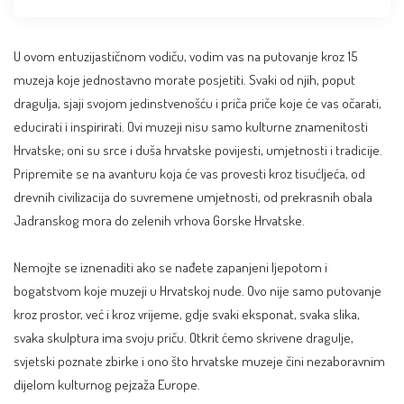
U ovom entuzijastičnom vodiču, vodim vas na putovanje kroz 15
muzeja koje jednostavno morate posjetiti. Svaki od njih, poput
dragulja, sjaji svojom jedinstvenošću i priča priče koje će vas očarati,
educirati i inspirirati. Ovi muzeji nisu samo kulturne znamenitosti
Hrvatske; oni su srce i duša hrvatske povijesti, umjetnosti i tradicije.
Pripremite se na avanturu koja će vas provesti kroz tisućljeća, od
drevnih civilizacija do suvremene umjetnosti, od prekrasnih obala
Jadranskog mora do zelenih vrhova Gorske Hrvatske.
Nemojte se iznenaditi ako se nađete zapanjeni ljepotom i
bogatstvom koje muzeji u Hrvatskoj nude. Ovo nije samo putovanje
kroz prostor, već i kroz vrijeme, gdje svaki eksponat, svaka slika,
svaka skulptura ima svoju priču. Otkrit ćemo skrivene dragulje,
svjetski poznate zbirke i ono što hrvatske muzeje čini nezaboravnim
dijelom kulturnog pejzaža Europe.