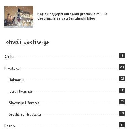
Koji su najljepši europski gradovi zimi? 10
destinacija za savršen zimski bijeg
Istraži destinacije
8
Afrika
271
Hrvatska
92
Dalmacija
56
Istra i Kvarner
22
Slavonija i Baranja
53
Središnja Hrvatska
14
Razno