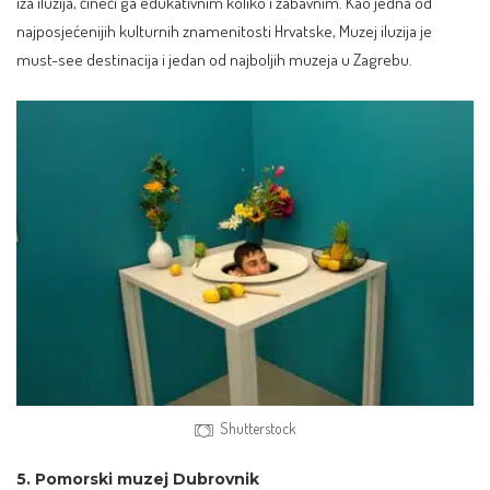
iza iluzija, čineći ga edukativnim koliko i zabavnim. Kao jedna od
najposjećenijih kulturnih znamenitosti Hrvatske, Muzej iluzija je
must-see destinacija i jedan od
najboljih muzeja u Zagrebu
.
Shutterstock
5. Pomorski muzej Dubrovnik