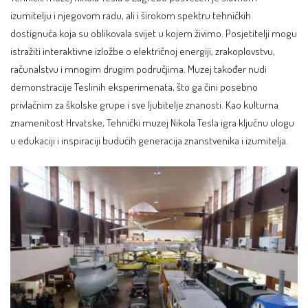
izumitelju i njegovom radu, ali i širokom spektru tehničkih
dostignuća koja su oblikovala svijet u kojem živimo. Posjetitelji mogu
istražiti interaktivne izložbe o električnoj energiji, zrakoplovstvu,
računalstvu i mnogim drugim područjima. Muzej također nudi
demonstracije Teslinih eksperimenata, što ga čini posebno
privlačnim za školske grupe i sve ljubitelje znanosti. Kao kulturna
znamenitost Hrvatske, Tehnički muzej Nikola Tesla igra ključnu ulogu
u edukaciji i inspiraciji budućih generacija znanstvenika i izumitelja.