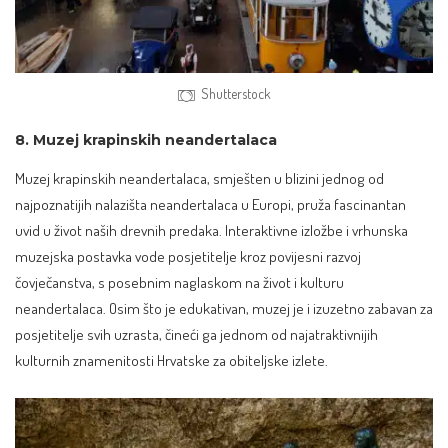
Shutterstock
8. Muzej krapinskih neandertalaca
Muzej krapinskih neandertalaca, smješten u blizini jednog od
najpoznatijih nalazišta neandertalaca u Europi, pruža fascinantan
uvid u život naših drevnih predaka. Interaktivne izložbe i vrhunska
muzejska postavka vode posjetitelje kroz povijesni razvoj
čovječanstva, s posebnim naglaskom na život i kulturu
neandertalaca. Osim što je edukativan, muzej je i izuzetno zabavan za
posjetitelje svih uzrasta, čineći ga jednom od najatraktivnijih
kulturnih znamenitosti Hrvatske za obiteljske izlete.