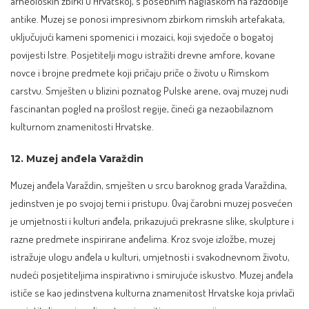
arheoloških zbirki u Hrvatskoj, s posebnim naglaskom na razdoblje
antike. Muzej se ponosi impresivnom zbirkom rimskih artefakata,
uključujući kameni spomenici i mozaici, koji svjedoče o bogatoj
povijesti Istre. Posjetitelji mogu istražiti drevne amfore, kovane
novce i brojne predmete koji pričaju priče o životu u Rimskom
carstvu. Smješten u blizini poznatog Pulske arene, ovaj muzej nudi
fascinantan pogled na prošlost regije, čineći ga nezaobilaznom
kulturnom znamenitosti Hrvatske.
12. Muzej anđela Varaždin
Muzej anđela Varaždin, smješten u srcu baroknog grada Varaždina,
jedinstven je po svojoj temi i pristupu. Ovaj čarobni muzej posvećen
je umjetnosti i kulturi anđela, prikazujući prekrasne slike, skulpture i
razne predmete inspirirane anđelima. Kroz svoje izložbe, muzej
istražuje ulogu anđela u kulturi, umjetnosti i svakodnevnom životu,
nudeći posjetiteljima inspirativno i smirujuće iskustvo. Muzej anđela
ističe se kao jedinstvena kulturna znamenitost Hrvatske koja privlači