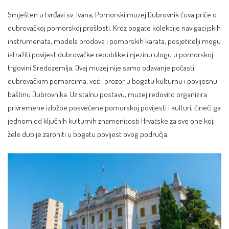
Smješten u tvrđavi sv. Ivana, Pomorski muzej Dubrovnik čuva priče o
dubrovačkoj pomorskoj prošlosti. Kroz bogate kolekcije navigacijskih
instrumenata, modela brodova i pomorskih karata, posjetitelji mogu
istražiti povijest dubrovačke republike i njezinu ulogu u pomorskoj
trgovini Sredozemlja. Ovaj muzej nije samo odavanje počasti
dubrovačkim pomorcima, već i prozor u bogatu kulturnu i povijesnu
baštinu Dubrovnika. Uz stalnu postavu, muzej redovito organizira
privremene izložbe posvećene pomorskoj povijesti i kulturi, čineći ga
jednom od ključnih kulturnih znamenitosti Hrvatske za sve one koji
žele dublje zaroniti u bogatu povijest ovog područja.