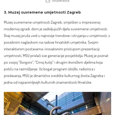
Shutterstock
3. Muzej suvremene umjetnosti Zagreb
Muzej suvremene umjetnosti Zagreb, smješten u impresivnoj
modernoj zgradi, dom je zadivljujućih djela suvremene umjetnosti.
Ovaj muzej pruža uvid u najnovije trendove i strujanja u umjetnosti, s
posebnim naglaskom na radove hrvatskih umjetnika. Svojim
interaktivnim postavama i inovativnim pristupom prezentaciji
umjetnosti, MSU privlači sve generacije posjetitelja. Muzej je poznat
po svojoj “Gorgoni”, “Crnoj kutiji” i drugim ikoničkim djelima koja
potiču na razmišljanje. Uz bogat program izložbi, radionica i
predavanja, MSU je dinamično središte kulturnog života Zagreba i
jedna od najzanimljivijih kulturnih znamenitosti Hrvatske.