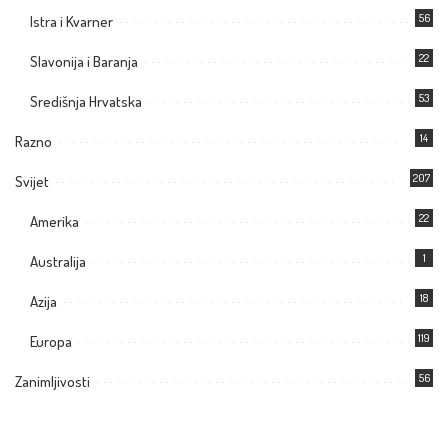
56
Istra i Kvarner
22
Slavonija i Baranja
53
Središnja Hrvatska
14
Razno
207
Svijet
22
Amerika
1
Australija
18
Azija
119
Europa
56
Zanimljivosti