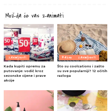
Možda će vas zanimati
Zanimljivosti
Razno
Zanimljivosti
Kada kupiti opremu za
Što su coolcations i zašto
putovanje: vodič kroz
su sve popularniji? 12 očitih
sezonske cijene i prave
razloga
akcije