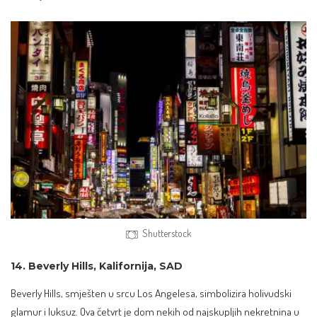
Shutterstock
14. Beverly Hills, Kalifornija, SAD
Beverly Hills, smješten u srcu Los Angelesa, simbolizira holivudski
glamur i luksuz. Ova četvrt je dom nekih od najskupljih nekretnina u