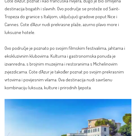
Cote d’Azur, poznat i kao
Francuska
rivijera, dugo je bio omiljena
destinacija bogatih i slavnih. Ovo područje se proteže od Saint-
Tropeza do granice s Italijom, uključujući gradove poput
Nice
i
Cannes. Cote d’Azur
nudi prekrasne plaže
, azurno plavo more i
luksuzne hotele.
Ovo područje je poznato po svojim filmskim festivalima, jahtama i
ekskluzivnim klubovima. Kulturna i gastronomska ponuda je
izvanredna, s brojnim muzejima i restoranima s Michelinovim
zvjezdicama. Cote d’Azur je također poznat po svojim prekrasnim
vrtovima i povijesnim vilama. Ova destinacija nudi savršenu
kombinaciju luksuza, kulture i prirodnih ljepota.