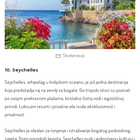
Shutterstock
10. Seychelles
Seychelles, arhipelag u Indijskom oceanu, je još jedna destinacija
koja predstavlja raj na zemlji za bogate. Ovi tropski otoci su poznati
po svojim prekrasnim plažama, kristalno čistoj vodi i egzotičnoj
prirodi. Luksuzni resorti i privatne vile nude ekskluzivnost i
privatnost.
Seychelles je idealan za ronjenje i istraživanje bogatog podvodnog
svijeta. Osim prirodnih ljepota, Seychelles nudi i jedinstvenu kulturu i