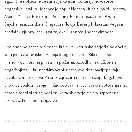
egzotične i luksuzne destinacije koje simboliziraju novostečeni
bogatstvo i status. Destinacije poput Monaca, Dubaia, Saint-Tropeza,
Aspna, Maldiva, Bora Bore, Portofina, Hamptonsa, Cote d’Azura,
Seychellesa, Londona, Singapura, Tokija, Beverly Hillsa i Las Vegasa
predstavljaju vrhunac luksuza, ekskluzivnosti i sofisticiranosti.
One nude ne samo prekrasne krajolike i vrhunske smještajne opcije,
već i jedinstvene iskustva koja obogaćuju život. Bilo da se radi o
mirnom odmoru na privatnim plažama, uzbudljivim društvenim
događanjima, ili kulinarskim avanturama, ove destinacije pružaju
nezaboravna iskustva. Za one koji su imali sreću osvojiti bogatstvo,
bilo kroz poslovni uspjeh ili čak dobitak na lotu, ovakva putovanja nisu
samo simbol statusa, već i prilika za stvaranje trajnih uspomena i
iskustava koja obogaćuju život.