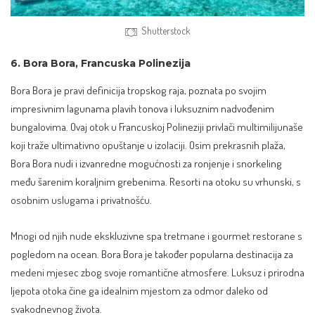
Shutterstock
6. Bora Bora, Francuska Polinezija
Bora Bora je pravi definicija tropskog raja, poznata po svojim
impresivnim lagunama plavih tonova i luksuznim nadvođenim
bungalovima. Ovaj otok u Francuskoj Polineziji privlači multimilijunaše
koji traže ultimativno opuštanje u izolaciji. Osim prekrasnih plaža,
Bora Bora nudi i izvanredne mogućnosti za ronjenje i snorkeling
među šarenim koraljnim grebenima. Resorti na otoku su vrhunski, s
osobnim uslugama i privatnošću.
Mnogi od njih nude ekskluzivne spa tretmane i gourmet restorane s
pogledom na ocean. Bora Bora je također popularna destinacija za
medeni mjesec zbog svoje romantične atmosfere. Luksuz i prirodna
ljepota otoka čine ga idealnim mjestom za odmor daleko od
svakodnevnog života.