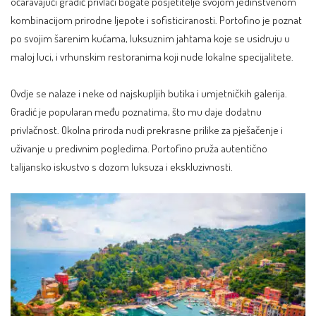
očaravajući gradić privlači bogate posjetitelje svojom jedinstvenom
kombinacijom prirodne ljepote i sofisticiranosti. Portofino je poznat
po svojim šarenim kućama, luksuznim jahtama koje se usidruju u
maloj luci, i vrhunskim restoranima koji nude lokalne specijalitete.
Ovdje se nalaze i neke od najskupljih butika i umjetničkih galerija.
Gradić je popularan među poznatima, što mu daje dodatnu
privlačnost. Okolna priroda nudi prekrasne prilike za pješačenje i
uživanje u predivnim pogledima. Portofino pruža autentično
talijansko iskustvo s dozom luksuza i ekskluzivnosti.