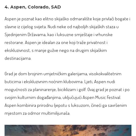
4. Aspen, Colorado, SAD
Aspen je poznat kao elitno skijaško odmaralište koje privlači bogate i
slavne iz cijelog svijeta. Nudi neke od najboljih skijaških staza u
Sjedinjenim Državama, kao i luksuzne smještaje i vrhunske
restorane. Aspen je idealan za one koji traže privatnost i
ekskluzivnost, s manje gužve nego na drugim skijaškim
destinacijama.
Grad je dom brojnim umjetničkim galerijama, visokokvalitetnim
buticima i ekskluzivnim noćnim klubovima. Ljeti, Aspen nudi
mogućnosti za planinarenje, biciklizam i golf. Ovaj grad je poznat i po
svojim kulturnim događanjima, uključujući Aspen Music Festival.
Aspen kombinira prirodnu ljepotu s luksuzom, čineći ga savršenim
mjestom za odmor multimilijunaša.