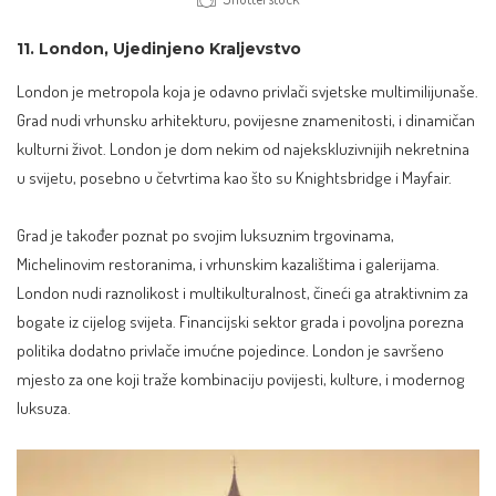
11. London, Ujedinjeno Kraljevstvo
London je metropola koja je odavno privlači svjetske multimilijunaše.
Grad nudi vrhunsku arhitekturu, povijesne znamenitosti, i dinamičan
kulturni život. London je dom nekim od najekskluzivnijih nekretnina
u svijetu, posebno u četvrtima kao što su Knightsbridge i Mayfair.
Grad je također poznat po svojim luksuznim trgovinama,
Michelinovim restoranima, i vrhunskim kazalištima i galerijama.
London nudi raznolikost i multikulturalnost, čineći ga atraktivnim za
bogate iz cijelog svijeta. Financijski sektor grada i povoljna porezna
politika dodatno privlače imućne pojedince. London je savršeno
mjesto za one koji traže kombinaciju povijesti, kulture, i modernog
luksuza.