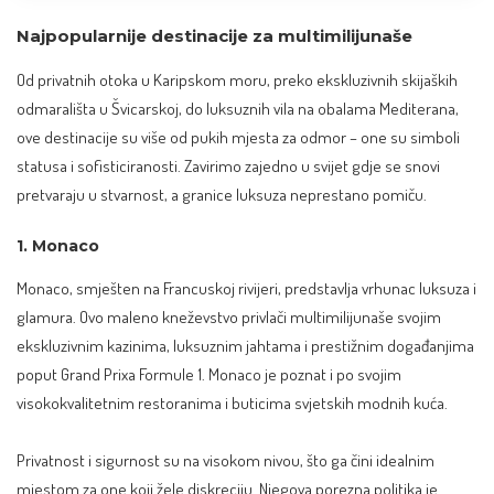
Najpopularnije destinacije za multimilijunaše
Od privatnih otoka u Karipskom moru, preko ekskluzivnih skijaških
odmarališta u
Švicarskoj
, do luksuznih vila na obalama Mediterana,
ove destinacije su više od pukih mjesta za odmor – one su simboli
statusa i sofisticiranosti. Zavirimo zajedno u svijet gdje se snovi
pretvaraju u stvarnost, a granice luksuza neprestano pomiču.
1. Monaco
Monaco, smješten na Francuskoj rivijeri, predstavlja vrhunac luksuza i
glamura. Ovo maleno kneževstvo privlači multimilijunaše svojim
ekskluzivnim kazinima, luksuznim jahtama i prestižnim događanjima
poput Grand Prixa Formule 1. Monaco je poznat i po svojim
visokokvalitetnim restoranima i buticima svjetskih modnih kuća.
Privatnost i sigurnost su na visokom nivou, što ga čini idealnim
mjestom za one koji žele diskreciju. Njegova porezna politika je