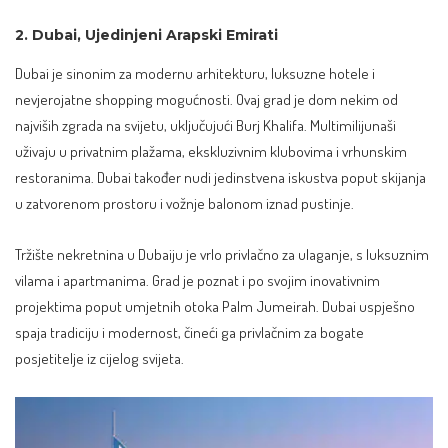
2. Dubai, Ujedinjeni Arapski Emirati
Dubai je sinonim za modernu arhitekturu, luksuzne hotele i
nevjerojatne shopping mogućnosti. Ovaj grad je dom nekim od
najviših zgrada na svijetu, uključujući Burj Khalifa. Multimilijunaši
uživaju u privatnim plažama,
ekskluzivnim klubovima
i vrhunskim
restoranima. Dubai također nudi jedinstvena iskustva poput skijanja
u zatvorenom prostoru i vožnje balonom iznad pustinje.
Tržište nekretnina u Dubaiju je vrlo privlačno za ulaganje, s luksuznim
vilama i apartmanima. Grad je poznat i po svojim inovativnim
projektima poput umjetnih otoka Palm Jumeirah. Dubai uspješno
spaja tradiciju i modernost, čineći ga privlačnim za bogate
posjetitelje iz cijelog svijeta.