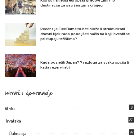
Koji su najljepši europski gradovi zimi? 10
destinacija za savršen zimski bijeg
Recenzija FlexFlumeltd.net: Može li strukturirani
dnevni tijek rada poboljšati način na koji investitori
pristupaju tržištima?
Kada posjetiti Japan? 7 razloga za svaku opciju (i
kada rezervirati)
Istraži destinacije
8
Afrika
271
Hrvatska
92
Dalmacija