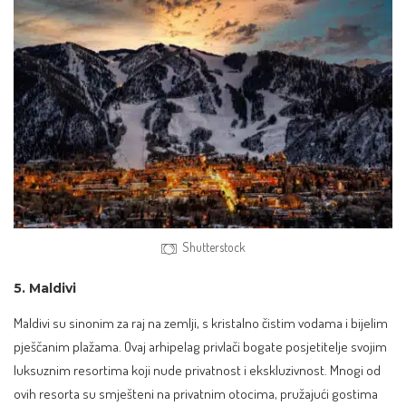
Shutterstock
5. Maldivi
Maldivi su sinonim za raj na zemlji, s kristalno čistim vodama i bijelim
pješčanim plažama. Ovaj arhipelag privlači bogate posjetitelje svojim
luksuznim resortima koji nude privatnost i ekskluzivnost. Mnogi od
ovih resorta su smješteni na privatnim otocima, pružajući gostima