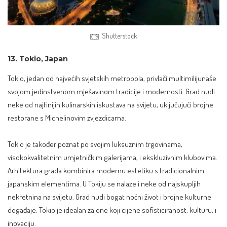
Shutterstock
13. Tokio, Japan
Tokio, jedan od najvećih svjetskih metropola, privlači multimilijunaše
svojom jedinstvenom mješavinom tradicije i modernosti. Grad nudi
neke od najfinijih kulinarskih iskustava na svijetu, uključujući brojne
restorane s Michelinovim zvjezdicama.
Tokio je također poznat po svojim luksuznim trgovinama,
visokokvalitetnim umjetničkim galerijama, i ekskluzivnim klubovima.
Arhitektura grada kombinira modernu estetiku s tradicionalnim
japanskim elementima. U Tokiju se nalaze i neke od najskupljih
nekretnina na svijetu. Grad nudi bogat noćni život i brojne kulturne
događaje. Tokio je idealan za one koji cijene sofisticiranost, kulturu, i
inovaciju.