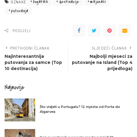
bogataši
destinacije
milijunaši
OZNAKE
putovanja
PODIJELI
PRETHODNI ČLANAK
SLJEDEĆI ČLANAK
Najinteresantnija
Najbolji mjeseci za
putovanja za samce (Top
putovanje na Island (Top 4
10 destinacija)
prijedloga)
Najnovije
Što vidjeti u Portugalu? 12 mjesta od Porta do
Algarvea