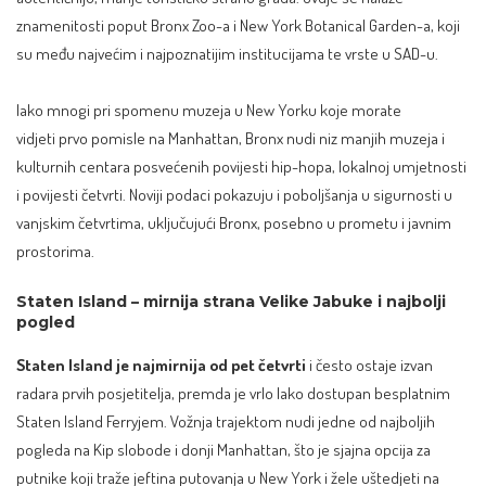
znamenitosti poput
Bronx Zoo
-a i New York Botanical Garden-a, koji
su među najvećim i najpoznatijim institucijama te vrste u SAD-u.​
Iako mnogi pri spomenu muzeja u New Yorku koje morate
vidjeti prvo pomisle na Manhattan, Bronx nudi niz manjih muzeja i
kulturnih centara posvećenih povijesti hip-hopa, lokalnoj umjetnosti
i povijesti četvrti. Noviji podaci pokazuju i poboljšanja u sigurnosti u
vanjskim četvrtima, uključujući Bronx, posebno u prometu i javnim
prostorima.​
Staten Island – mirnija strana Velike Jabuke i najbolji
pogled
Staten Island je najmirnija od pet četvrti
i često ostaje izvan
radara prvih posjetitelja, premda je vrlo lako dostupan besplatnim
Staten Island Ferryjem. Vožnja trajektom nudi jedne od najboljih
pogleda na Kip slobode i donji Manhattan, što je sjajna opcija za
putnike koji traže jeftina putovanja u New York i žele uštedjeti na