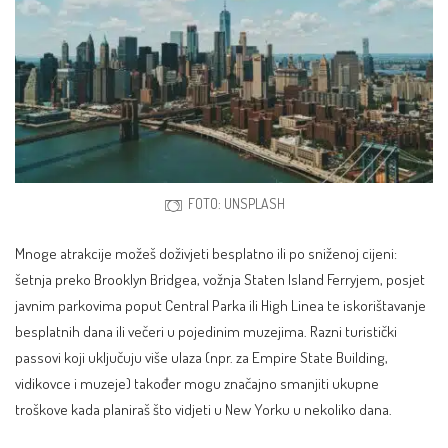
FOTO: UNSPLASH
Mnoge atrakcije možeš doživjeti besplatno ili po sniženoj cijeni:
šetnja preko Brooklyn Bridgea, vožnja Staten Island Ferryjem, posjet
javnim parkovima poput Central Parka ili High Linea te iskorištavanje
besplatnih dana ili večeri u pojedinim muzejima. Razni turistički
passovi koji uključuju više ulaza (npr. za Empire State Building,
vidikovce i muzeje) također mogu značajno smanjiti ukupne
troškove kada planiraš što vidjeti u New Yorku u nekoliko dana.​