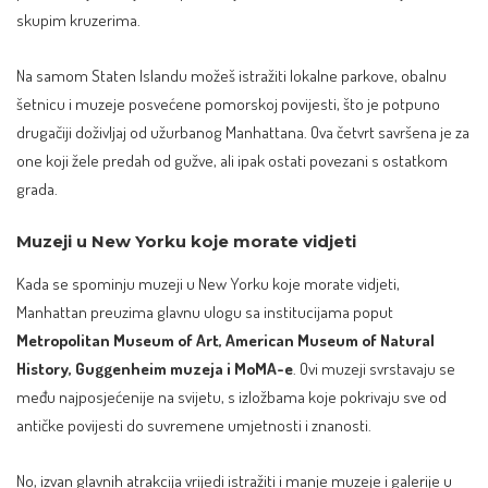
skupim kruzerima.​
Na samom Staten Islandu možeš istražiti lokalne parkove, obalnu
šetnicu i muzeje posvećene pomorskoj povijesti, što je potpuno
drugačiji doživljaj od užurbanog Manhattana. Ova četvrt savršena je za
one koji žele predah od gužve, ali ipak ostati povezani s ostatkom
grada.​
Muzeji u New Yorku koje morate vidjeti
Kada se spominju muzeji u New Yorku koje morate vidjeti,
Manhattan preuzima glavnu ulogu sa institucijama poput
Metropolitan Museum of Art, American Museum of Natural
History, Guggenheim muzeja i MoMA-e
. Ovi muzeji svrstavaju se
među najposjećenije na svijetu, s izložbama koje pokrivaju sve od
antičke povijesti do suvremene umjetnosti i znanosti.​
No, izvan glavnih atrakcija vrijedi istražiti i manje muzeje i galerije u