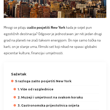
Mnogi se pitaju
zašto posjetiti New York
kada je svijet pun
egzotičnih destinacija? Odgovor je jednostavan: jer niti jedan drugi
grad na planeti ne zrači takvom energijom. On nije samo točka na
karti, on je stanje uma, filmski set koji nikad ne spava i globalni
epicentar kulture, financija i umjetnosti.
Sažetak
5 razloga zašto posjetiti New York
1. Više od razglednice
2. Muzeji i umjetnost na svakom koraku
3. Gastronomska prijestolnica svijeta