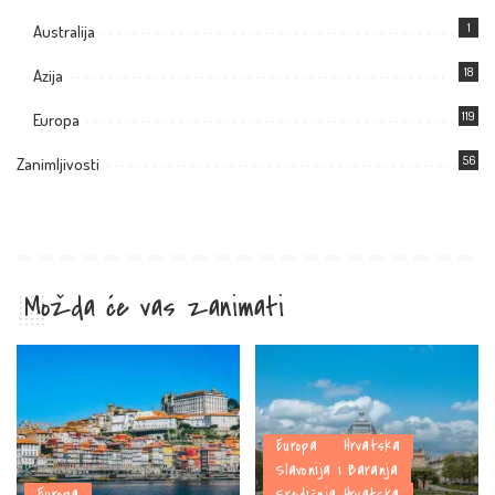
1
Australija
18
Azija
119
Europa
56
Zanimljivosti
Možda će vas zanimati
Europa
Hrvatska
Slavonija i Baranja
Europa
Središnja Hrvatska