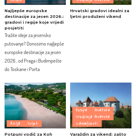
Najljepše europske
Hrvatski gradovi idealni za
destinacije za jesen 2026.:
ljetni produženi vikend
gradovi i regije koje vrijedi
posjetiti
Tražite ideje za jesensko
putovanje? Donosimo najljepše
europske destinacije za jesen
2026., od Praga i Budimpešte
do Toskane i Porta.
Europa
Hrvatska
Središnja Hrvatska
Azija
Svijet
Zanimljivosti
Potpuni vodič za Koh
Varaždin za vikend: zašto