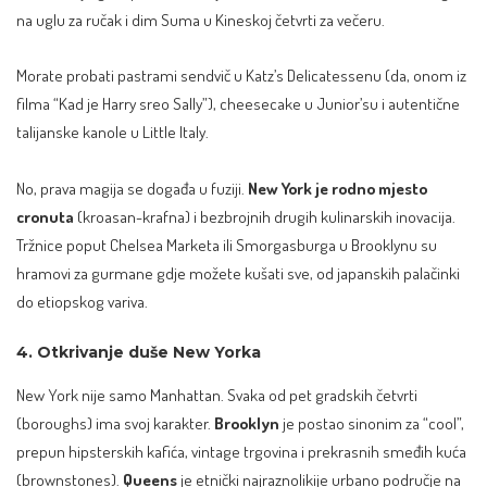
na uglu za ručak i dim Suma u Kineskoj četvrti za večeru.
Morate probati pastrami sendvič u Katz’s Delicatessenu (da, onom iz
filma “Kad je Harry sreo Sally”), cheesecake u Junior’su i autentične
talijanske kanole u Little Italy.
No, prava magija se događa u fuziji.
New York je rodno mjesto
cronuta
(kroasan-krafna) i bezbrojnih drugih kulinarskih inovacija.
Tržnice poput Chelsea Marketa ili Smorgasburga u Brooklynu su
hramovi za gurmane gdje možete kušati sve, od japanskih palačinki
do etiopskog variva.
4. Otkrivanje duše New Yorka
New York nije samo Manhattan. Svaka od pet gradskih četvrti
(boroughs) ima svoj karakter.
Brooklyn
je postao sinonim za “cool”,
prepun hipsterskih kafića, vintage trgovina i prekrasnih smeđih kuća
(brownstones).
Queens
je etnički najraznolikije urbano područje na