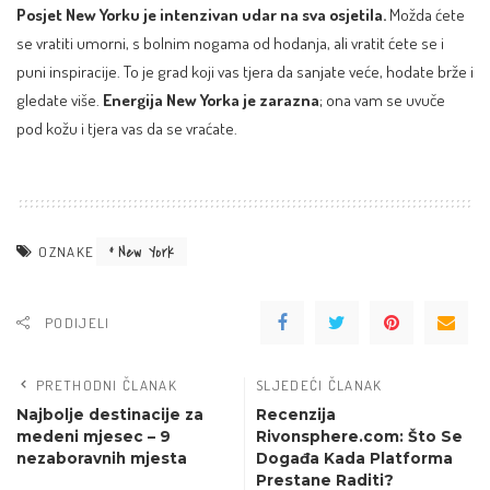
Posjet New Yorku je intenzivan udar na sva osjetila.
Možda ćete
se vratiti umorni, s bolnim nogama od hodanja, ali vratit ćete se i
puni inspiracije. To je grad koji vas tjera da sanjate veće, hodate brže i
gledate više.
Energija New Yorka je zarazna
; ona vam se uvuče
pod kožu i tjera vas da se vraćate.
New York
OZNAKE
PODIJELI
PRETHODNI ČLANAK
SLJEDEĆI ČLANAK
Najbolje destinacije za
Recenzija
medeni mjesec – 9
Rivonsphere.com: Što Se
nezaboravnih mjesta
Događa Kada Platforma
Prestane Raditi?