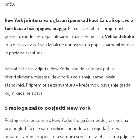
priču.
New York je intenzivan, glasan i ponekad kaotičan, ali upravo u
tom kaosu leži njegova magija.
Bilo da ste ljubitelj umjetnosti,
gurman, modni entuzijast ili samo tražite inspiraciju,
Velika Jabuka
ima nešto za vas. Ovaj članak ne donosi samo popis znamenitosti; to
je poziv na avanturu.
Saznat ćete što vidjeti u New Yorku ako dolazite prvi put, ali i
otkriti skrivena mjesta u New Yorku koja znaju samo lokalni
stanovnici. Pripremite se za avanturu – krećemo u osvajanje grada
koji nikada ne spava.
5 razloga zašto posjetiti New York
Postoji nešto posebno u New Yorku što ga čini neodoljivim već na
prvi pogled. To nije samo veličina nebodera niti svjetla Times
Squarea, već osjećaj da ste u samom središtu svijeta – tamo gdje se