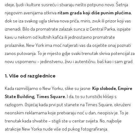
ideje, ljudi i kulture susreću i stvaraju nešto potpuno novo. Šetnja
njegovim avenijama otkriva
ritam grada koji diše punim plućima
,
dok se iza svakog ugla skriva nova priča, miris, zvuk ili prizor koji vas
iznenadi. Bilo da promatrate zalazak sunca iz Central Parka, ispijate
kavu u nekom od kultnih kafića ili jednostavno promatrate
prolaznike, New York ima moć natjerati vas da osjetite onaj poznati
zanos putovanja. To je mjesto gdje svaki trenutak skriva potencijal za
novu uspomenu – jedinstvenu, živu i autentičnu, baš kao i sam grad.
1. Više od razglednice
Kada razmišljamo o New Yorku, slike su jasne:
Kip slobode, Empire
State Building, Times Square.
I da, to su turistički klišeji s
razlogom. Osjećaj kada prvi put stanete na Times Square, okruženi
neonskim reklamama koje pretvaraju noć u dan, neopisiv je. To je
trenutak kada shvatite – stigli ste u centar svijeta. No, najbolje
atrakcije New Yorka nude više od pukog fotografiranja.