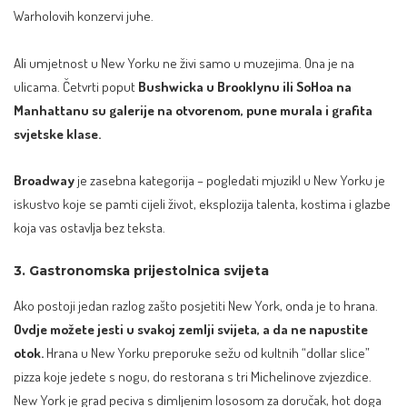
Warholovih konzervi juhe.
Ali umjetnost u New Yorku ne živi samo u muzejima. Ona je na
ulicama. Četvrti poput
Bushwicka u Brooklynu ili SoHoa na
Manhattanu su galerije na otvorenom, pune murala i grafita
svjetske klase.
Broadway
je zasebna kategorija – pogledati mjuzikl u New Yorku je
iskustvo koje se pamti cijeli život, eksplozija talenta, kostima i glazbe
koja vas ostavlja bez teksta.
3. Gastronomska prijestolnica svijeta
Ako postoji jedan razlog zašto posjetiti New York, onda je to hrana.
Ovdje možete jesti u svakoj zemlji svijeta, a da ne napustite
otok.
Hrana u New Yorku preporuke sežu od kultnih “dollar slice”
pizza koje jedete s nogu, do restorana s tri Michelinove zvjezdice.
New York je grad peciva s dimljenim lososom za doručak, hot doga