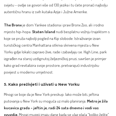
svijetu – ovdje se govori više od 130 jezika i tu ćete pronaći najbolju
autentičnu hranu iz svih kutaka Azije i Južne Amerike.
The Bronx
je dom Yankee stadiona i pravi Bronx Zoo, ali i rodno
mjesto hip-hopa.
Staten Island
nudi besplatnu vožnju trajektom s
koje se pruža najbolji pogled na Kip slobode. Istraživanje izvan
turističkog centra Manhattana otkriva skrivena mjesta u New
Yorku gdje lokalci zapravo žive, rade i zabavljaju se. High Line, park
izgrađen na staroj uzdignutoj željezničkoj pruzi, savršen je primjer
kako grad revitalizira svoje prostore, pretvarajući industrijsku
povijest u modernu umjetnost.
5. Kako preživjeti i uživati u New Yorku
Mnogi se boje da je New York preskup. Iako može biti, jeftina
putovanja u New York su moguća uz malo planiranja.
Metro je žila
kucavica grada – jeftin je, radi 24 sata dnevno i vodi vas
svugdje.
Mnogi muzeji imaju dane kada se ulaz plaća “koliko želite”