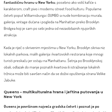
fantastičnu hranu u New Yorku
, posebno ako voliš kafiće s
karakterom, craft pivo i modernu street food kulturu. Popularne
četvrti poput Williamsburga i DUMBO-a nude kombinaciju murala,
galerija, vintage dućana i pogleda na Manhattan preko Brooklyn
Bridgea koji je sam po sebi jedna od nezaobilaznih njujorških
atrakcija.​
Kada je riječ o skrivenim mjestima u New Yorku, Brooklyn skriva niz
lokalnih parkova, malih galerija i kvartovskih restorana koje mnogi
turisti preskaču jer ostaju na Manhattanu. Šetnja po Brooklynskoj
obali, odlazak do manje poznatih kvartova ili istraživanje lokalnih
tržnica može biti savršen način da se doživi opuštenija strana Velike
Jabuke.​
Queens – multikulturalna hrana i jeftina putovanja u
New York
Queens je površinom najveća gradska četvrt i poznat je po