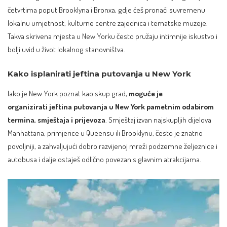
četvrtima poput Brooklyna i Bronxa, gdje ćeš pronaći suvremenu
lokalnu umjetnost, kulturne centre zajednica i tematske muzeje.
Takva skrivena mjesta u New Yorku često pružaju intimnije iskustvo i
bolji uvid u život lokalnog stanovništva.​
Kako isplanirati jeftina putovanja u New York
Iako je New York poznat kao skup grad,
moguće je
organizirati jeftina putovanja u New York pametnim odabirom
termina, smještaja i prijevoza
. Smještaj izvan najskupljih dijelova
Manhattana, primjerice u Queensu ili Brooklynu, često je znatno
povoljniji, a zahvaljujući dobro razvijenoj mreži podzemne željeznice i
autobusa i dalje ostaješ odlično povezan s glavnim atrakcijama.​