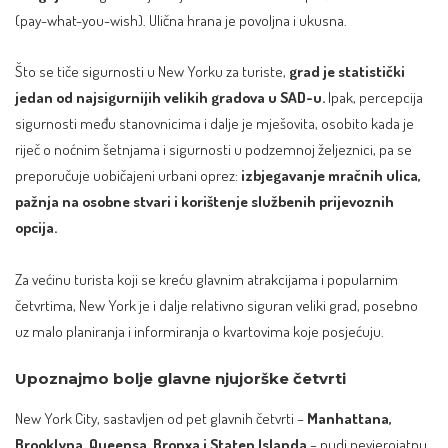
(pay-what-you-wish). Ulična hrana je povoljna i ukusna.
Što se tiče sigurnosti u New Yorku za turiste,
grad je statistički
jedan od najsigurnijih velikih gradova u SAD-u.
Ipak, percepcija
sigurnosti među stanovnicima i dalje je mješovita, osobito kada je
riječ o noćnim šetnjama i sigurnosti u podzemnoj željeznici, pa se
preporučuje uobičajeni urbani oprez:
izbjegavanje mračnih ulica,
pažnja na osobne stvari i korištenje službenih prijevoznih
opcija.
Za većinu turista koji se kreću glavnim atrakcijama i popularnim
četvrtima, New York je i dalje relativno siguran veliki grad, posebno
uz malo planiranja i informiranja o kvartovima koje posjećuju.​
Upoznajmo bolje glavne njujorške četvrti
New York City, sastavljen od pet glavnih četvrti –
Manhattana,
Brooklyna, Queensa, Bronxa i Staten Islanda
– nudi nevjerojatnu