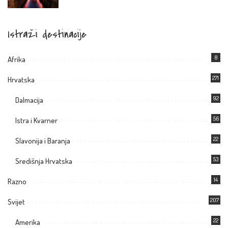
Istraži destinacije
8
Afrika
271
Hrvatska
92
Dalmacija
56
Istra i Kvarner
22
Slavonija i Baranja
53
Središnja Hrvatska
14
Razno
207
Svijet
22
Amerika