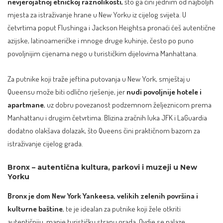
nevjerojatnoj etničkoj raznolikosti,
što ga čini jednim od najboljih
mjesta za istraživanje hrane u New Yorku iz cijelog svijeta. U
četvrtima poput Flushinga i Jackson Heightsa pronaći ćeš autentične
azijske, latinoameričke i mnoge druge kuhinje, često po puno
povoljnijim cijenama nego u turističkim dijelovima Manhattana.​
Za putnike koji traže jeftina putovanja u New York, smještaj u
Queensu može biti odlično rješenje, jer
nudi povoljnije hotele i
apartmane
, uz dobru povezanost podzemnom željeznicom prema
Manhattanu i drugim četvrtima. Blizina zračnih luka JFK i LaGuardia
dodatno olakšava dolazak, što Queens čini praktičnom bazom za
istraživanje cijelog grada.​
Bronx – autentična kultura, parkovi i muzeji u New
Yorku
Bronx je dom New York Yankeesa, velikih zelenih površina i
kulturne baštine
, te je idealan za putnike koji žele otkriti
autentičniju, manje turističku stranu grada. Ovdje se nalaze