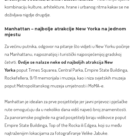
kombinaciju kulture, arhitekture, hrane i urbanog ritma kakav se ne
doživljava nigdje drugdje.
Manhattan – najbolje atrakcije New Yorka na jednom
mjestu
Za većinu putnika, odgovor na pitanje što vidjeti u New Yorku počinje
na Manhattanu, najpoznatijoj i turistički najposjećenijoj gradskoj
četvrti.
Ovdje se nalaze neke od najboljih atrakcija New
Yorka
poput Times Squarea, Central Parka, Empire State Buildinga,
Rockefellera, 9/11 memorijala i muzeja, kao i niza svjetskih muzeja
poput Metropolitanskog muzeja umjetnosti i MoMA-e.​
Manhattan je idealan za prve posjetitelje jer javni prijevoz i pješačke
rute omogućuju da u nekoliko dana vidiš najveći broj znamenitosti.
Za panoramske poglede na grad posjetitelji biraju vidikovce poput
Empire State Buildinga, Top of the Rocka ili Edgea, koji su među
najtraženijim lokacijama za fotografiranje Velike Jabuke.​