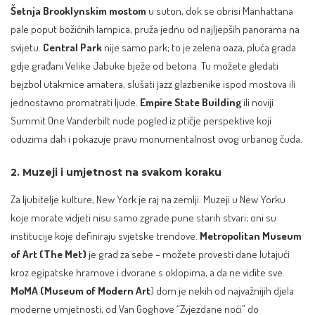
Šetnja Brooklynskim mostom
u suton, dok se obrisi Manhattana
pale poput božićnih lampica, pruža jednu od najljepših panorama na
svijetu.
Central Park
nije samo park; to je zelena oaza, pluća grada
gdje građani Velike Jabuke bježe od betona. Tu možete gledati
bejzbol utakmice amatera, slušati jazz glazbenike ispod mostova ili
jednostavno promatrati ljude.
Empire State Building
ili noviji
Summit One Vanderbilt nude pogled iz ptičje perspektive koji
oduzima dah i pokazuje pravu monumentalnost ovog urbanog čuda.
2. Muzeji i umjetnost na svakom koraku
Za ljubitelje kulture, New York je raj na zemlji. Muzeji u New Yorku
koje morate vidjeti nisu samo zgrade pune starih stvari; oni su
institucije koje definiraju svjetske trendove.
Metropolitan Museum
of Art (The Met)
je grad za sebe – možete provesti dane lutajući
kroz egipatske hramove i dvorane s oklopima, a da ne vidite sve.
MoMA (Museum of Modern Art
) dom je nekih od najvažnijih djela
moderne umjetnosti, od Van Goghove “Zvjezdane noći” do