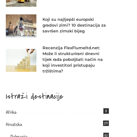
Koji su najljepši europski
gradovi zimi? 10 destinacija za
savršen zimski bijeg
Recenzija FlexFlumeltd.net:
Može li strukturirani dnevni
tijek rada poboljšati način na
koji investitori pristupaju
tržištima?
Istraži destinacije
8
Afrika
271
Hrvatska
92
Dalmacija