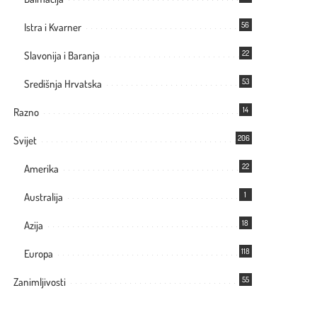
56
Istra i Kvarner
22
Slavonija i Baranja
53
Središnja Hrvatska
14
Razno
206
Svijet
22
Amerika
1
Australija
18
Azija
118
Europa
55
Zanimljivosti