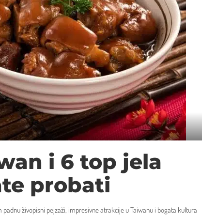
wan i 6 top jela
te probati
dnu živopisni pejzaži, impresivne atrakcije u Taiwanu i bogata kultura