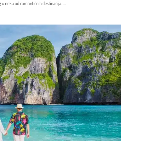
eg u neku od romantičnih destinacija.
...