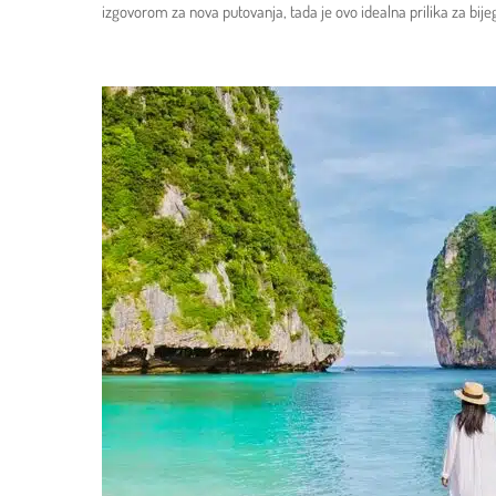
izgovorom za nova putovanja, tada je ovo idealna prilika za bij