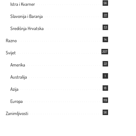
56
Istra i Kvarner
22
Slavonija i Baranja
53
Središnja Hrvatska
14
Razno
207
Svijet
22
Amerika
1
Australija
18
Azija
119
Europa
56
Zanimljivosti