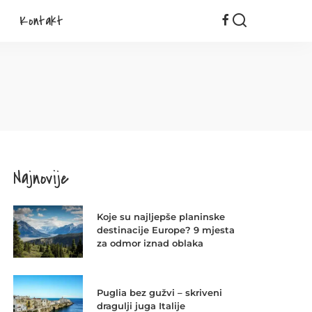
Kontakt
Najnovije
Koje su najljepše planinske
destinacije Europe? 9 mjesta
za odmor iznad oblaka
Puglia bez gužvi – skriveni
dragulji juga Italije