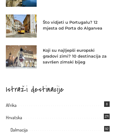
Što vidjeti u Portugalu? 12
mjesta od Porta do Algarvea
Koji su najljepši europski
gradovi zimi? 10 destinacija za
savršen zimski bijeg
Istraži destinacije
8
Afrika
271
Hrvatska
92
Dalmacija