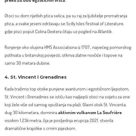
Otoci su dom rijetkih ptica selica, pa su raj za ljubitelje promatranja
ptica, a svake jeseni održavaju se Scilly Isles Festival of Literature,
gdje pisci poput Colina Dextera čitaju uz pogled na Atlantik.
Ronjenje oko olupina HMS Associationa iz 1707., najvećeg pomorskog
pothvata u britanskoj povijesti, otkriva zlatne novčiće i topove na
samo 30 metara dubine.
4. St. Vincent i Grenadines
Kada tražimo top otoke punjene avanturom i egzotičnom ljepotom,
St. Vincent i Grenadines se ističu kao najljepši otoci na svijetu za one
koji žele više od samog opuštanja na plaži. Glavni otok St. Vincenta,
dug 30 kilometara, dominira
aktivnim vulkanom
La Soufrière
visokim 1.234 metra, čija je posljednja erupcija 2021. stvorila
dramatične krajolike s crnim pijeskom.