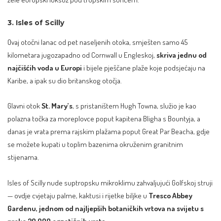
3. Isles of Scilly
Ovaj otočni lanac od pet naseljenih otoka, smješten samo 45
kilometara jugozapadno od Cornwall u Engleskoj,
skriva jednu od
najčišćih voda u Europi
i bijele pješčane plaže koje podsjećaju na
Karibe, a ipak su dio britanskog otočja.
Glavni otok
St. Mary’s
, s pristaništem Hugh Towna, služio je kao
polazna točka za moreplovce poput kapitena Bligha s Bountyja, a
danas je vrata prema rajskim plažama poput Great Par Beacha, gdje
se možete kupati u toplim bazenima okruženim granitnim
stijenama.
Isles of Scilly nude suptropsku mikroklimu zahvaljujući Golfskoj struji
— ovdje cvjetaju palme, kaktusi i rijetke biljke u
Tresco Abbey
Gardenu, jednom od najljepših botaničkih vrtova na svijetu s
preko 20.000 egzotičnih vrsta.