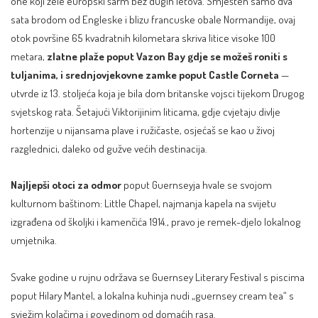
one koji žele europski šarm bez dugih letova. Smješten samo dva
sata brodom od Engleske i blizu francuske obale Normandije, ovaj
otok površine 65 kvadratnih kilometara skriva litice visoke 100
metara,
zlatne plaže poput Vazon Bay gdje se možeš roniti s
tuljanima, i srednjovjekovne zamke poput Castle Corneta
—
utvrde iz 13. stoljeća koja je bila dom britanske vojsci tijekom Drugog
svjetskog rata. Šetajući Viktorijinim liticama, gdje cvjetaju divlje
hortenzije u nijansama plave i ružičaste, osjećaš se kao u živoj
razglednici, daleko od gužve većih destinacija.
Najljepši otoci za odmor
poput Guernseyja hvale se svojom
kulturnom baštinom: Little Chapel, najmanja kapela na svijetu
izgrađena od školjki i kamenčića 1914., pravo je remek-djelo lokalnog
umjetnika.
Svake godine u rujnu održava se Guernsey Literary Festival s piscima
poput Hilary Mantel, a lokalna kuhinja nudi „guernsey cream tea“ s
svježim kolačima i govedinom od domaćih rasa.