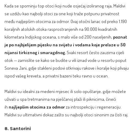
Kada se spominju top otoci koji nude osjećaj izoliranog raja, Maldivi
se uzdižu kao najbolji otoci za one koji traže potpunu privatnost
među najljepšim otocima za odmor. Ovaj otočni lanac od preko 1.190
koraljnih atolskih otoka rasprostranjenih na 90.000 kvadratnih
kilometara Indijskog oceana, s malo više od 200 naseljenih,
poznat
je po najbjelijem pijesku na svijetu i vodama koje prelaze u 50
nijansi tirkiznog i smaragdnog.
Svaki resort često zauzima cijeli
otok — zamislite se kako se budite u vili iznad vode u resortu poput
Soneva Jani, gdje stakleni podovi otkrivaju rakove i koralje koji plivaju
ispod vašeg kreveta, a privatni bazeni teku ravno u ocean.
Maldivi su idealni za medeni mjesec ili solo opuštanje, gdje možete
uživati u spa tretmanima na pješčanoj plaži ili piknicima, čineći
ih
najljepšim otocima za odmor
za introspekciju i regeneraciju.
Maldivi su ultimativni dokaz zašto su najbolji otoci sinonim za čisti raj.
8. Santorini