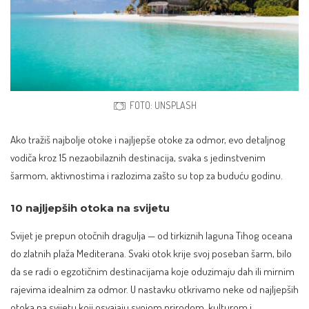
FOTO: UNSPLASH
Ako tražiš najbolje otoke i najljepše otoke za odmor, evo detaljnog
vodiča kroz 15 nezaobilaznih destinacija, svaka s jedinstvenim
šarmom, aktivnostima i razlozima zašto su top za buduću godinu.
10 najljepših otoka na svijetu
Svijet je prepun otočnih dragulja — od tirkiznih laguna Tihog oceana
do zlatnih plaža Mediterana. Svaki otok krije svoj poseban šarm, bilo
da se radi o egzotičnim destinacijama koje oduzimaju dah ili mirnim
rajevima idealnim za odmor. U nastavku otkrivamo neke od najljepših
otoka na svijetu koji osvajaju svojom prirodom, kulturom i