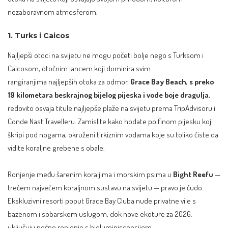
nezaboravnom atmosferom.
1. Turks i Caicos
Najljepši otoci na svijetu ne mogu početi bolje nego s Turksom i
Caicosom, otočnim lancem koji dominira svim
rangiranjima najljepših otoka za odmor.
Grace Bay Beach, s preko
19 kilometara beskrajnog bijelog pijeska i vode boje dragulja,
redovito osvaja titule najljepše plaže na svijetu prema TripAdvisoru i
Conde Nast Travelleru. Zamislite kako hodate po finom pijesku koji
škripi pod nogama, okruženi tirkiznim vodama koje su toliko čiste da
vidite koraljne grebene s obale.
Ronjenje među šarenim koraljima i morskim psima u
Bight Reefu
—
trećem najvećem koraljnom sustavu na svijetu — pravo je čudo.
Ekskluzivni resorti poput Grace Bay Cluba nude privatne vile s
bazenom i sobarskom uslugom, dok nove ekoture za 2026.
uključuju noćno ronjenje s bioluminiscencijom.