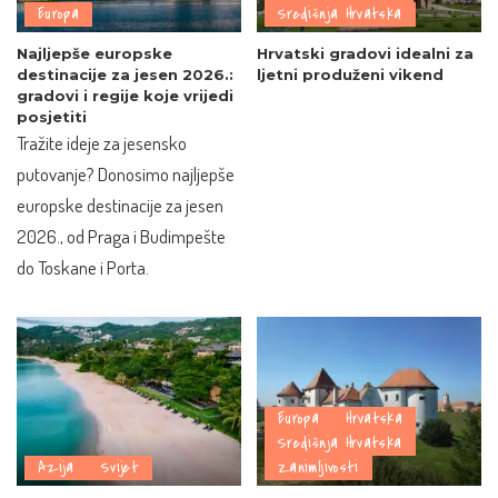
Europa
Središnja Hrvatska
Najljepše europske
Hrvatski gradovi idealni za
destinacije za jesen 2026.:
ljetni produženi vikend
gradovi i regije koje vrijedi
posjetiti
Tražite ideje za jesensko
putovanje? Donosimo najljepše
europske destinacije za jesen
2026., od Praga i Budimpešte
do Toskane i Porta.
Europa
Hrvatska
Središnja Hrvatska
Azija
Svijet
Zanimljivosti