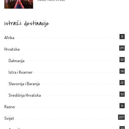
Istraži destinacije
8
Afrika
271
Hrvatska
92
Dalmacija
56
Istra i Kvarner
22
Slavonija i Baranja
53
Središnja Hrvatska
14
Razno
207
Svijet
22