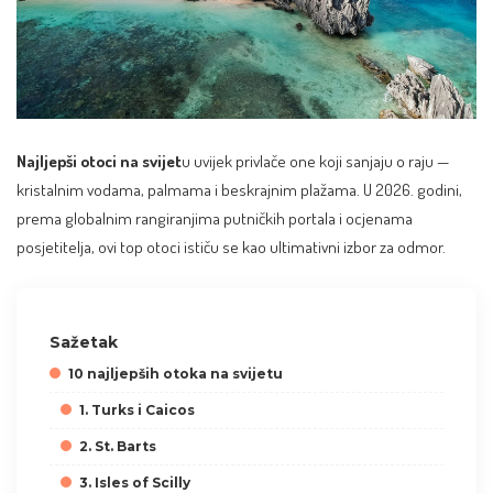
Najljepši otoci na svijet
u uvijek privlače one koji sanjaju o raju —
kristalnim vodama, palmama i beskrajnim plažama. U 2026. godini,
prema globalnim rangiranjima putničkih portala i ocjenama
posjetitelja, ovi top otoci ističu se kao ultimativni izbor za odmor.
Sažetak
10 najljepših otoka na svijetu
1. Turks i Caicos
2. St. Barts
3. Isles of Scilly