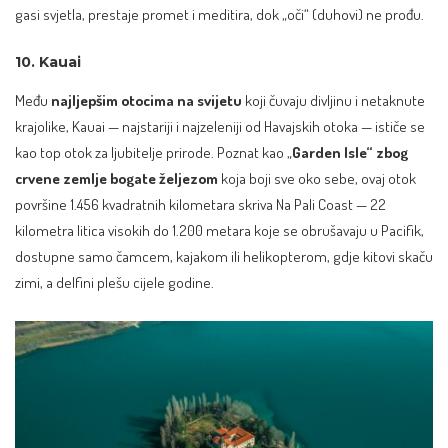
gasi svjetla, prestaje promet i meditira, dok „oči“ (duhovi) ne prođu.
10. Kauai
Među
najljepšim otocima na svijetu
koji čuvaju divljinu i netaknute
krajolike, Kauai — najstariji i najzeleniji od Havajskih otoka — ističe se
kao top otok za ljubitelje prirode. Poznat kao „
Garden Isle“ zbog
crvene zemlje bogate željezom
koja boji sve oko sebe, ovaj otok
površine 1.456 kvadratnih kilometara skriva Na Pali Coast — 22
kilometra litica visokih do 1.200 metara koje se obrušavaju u Pacifik,
dostupne samo čamcem, kajakom ili helikopterom, gdje kitovi skaču
zimi, a delfini plešu cijele godine.