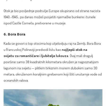
Otok je bio posljednje područje Europe okupirano od strane nacista
1940.-1945., pa danas možeš posjetiti njemačke bunkere i tunele
ispod Castle Corneta, pretvorene u muzeje.
6. Bora Bora
Kada se govori o top otocima koji utjelovljuju raj na Zemlji, Bora Bora
u Francuskoj Polineziji predvodi listu kao
najljepši otok na
svijetu
za romantičare i ljubitelje luksuza
. Ovaj mali dragulj
površine samo 38 kvadratnih kilometara okružen je najpoznatijom
lagunom na svijetu — plitkim tirkiznim morem dubokim samo 30
metara, okruženom koraljnim grebenom koji štiti unutarnje vode od
oceanskih valova.