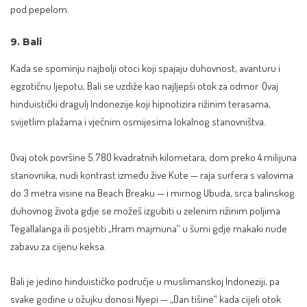
pod pepelom.
9. Bali
Kada se spominju najbolji otoci koji spajaju duhovnost, avanturu i
egzotičnu ljepotu,
Bali
se uzdiže kao najljepši otok za odmor. Ovaj
hinduistički dragulj Indonezije koji hipnotizira rižinim terasama,
svijetlim plažama i vječnim osmijesima lokalnog stanovništva.
Ovaj otok površine 5.780 kvadratnih kilometara, dom preko 4 milijuna
stanovnika, nudi kontrast između žive Kute — raja surfera s valovima
do 3 metra visine na Beach Breaku — i mirnog Ubuda, srca balinskog
duhovnog života gdje se možeš izgubiti u zelenim rižinim poljima
Tegallalanga ili posjetiti „Hram majmuna“ u šumi gdje makaki nude
zabavu za cijenu keksa.
Bali je jedino hinduističko područje u muslimanskoj Indoneziji, pa
svake godine u ožujku donosi Nyepi — „Dan tišine“ kada cijeli otok