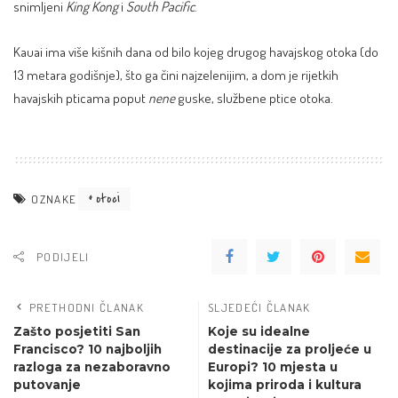
snimljeni
King Kong
i
South Pacific
.
Kauai ima više kišnih dana od bilo kojeg drugog havajskog otoka (do
13 metara godišnje), što ga čini najzelenijim, a dom je rijetkih
havajskih pticama poput
nene
guske, službene ptice otoka.
otoci
OZNAKE
PODIJELI
PRETHODNI ČLANAK
SLJEDEĆI ČLANAK
Zašto posjetiti San
Koje su idealne
Francisco? 10 najboljih
destinacije za proljeće u
razloga za nezaboravno
Europi? 10 mjesta u
putovanje
kojima priroda i kultura