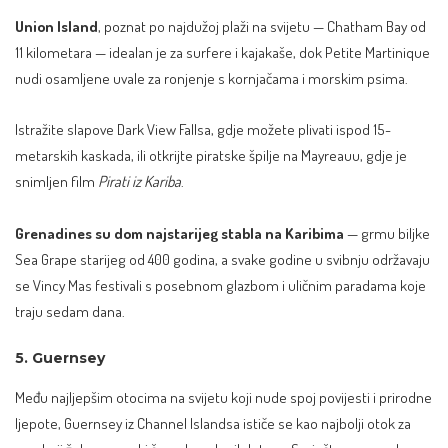
Union Island
, poznat po najdužoj plaži na svijetu — Chatham Bay od
11 kilometara — idealan je za surfere i kajakaše, dok Petite Martinique
nudi osamljene uvale za ronjenje s kornjačama i morskim psima.
Istražite slapove Dark View Fallsa, gdje možete plivati ispod 15-
metarskih kaskada, ili otkrijte piratske špilje na Mayreauu, gdje je
snimljen film
Pirati iz Kariba
.
Grenadines su dom najstarijeg stabla na Karibima
— grmu biljke
Sea Grape starijeg od 400 godina, a svake godine u svibnju održavaju
se Vincy Mas festivali s posebnom glazbom i uličnim paradama koje
traju sedam dana.
5. Guernsey
Među najljepšim otocima na svijetu koji nude spoj povijesti i prirodne
ljepote, Guernsey iz Channel Islandsa ističe se kao najbolji otok za