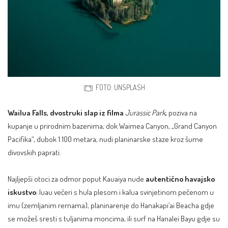
FOTO: UNSPLASH
Wailua Falls, dvostruki slap iz filma
Jurassic Park
,
poziva na
kupanje u prirodnim bazenima, dok Waimea Canyon, „Grand Canyon
Pacifika“, dubok 1.100 metara, nudi planinarske staze kroz šume
divovskih paprati.
Najljepši otoci za odmor poput Kauaiya nude
autentično havajsko
iskustvo
: luau večeri s hula plesom i kalua svinjetinom pečenom u
imu (zemljanim rernama), planinarenje do Hanakapi’ai Beacha gdje
se možeš sresti s tuljanima moncima, ili surf na Hanalei Bayu gdje su