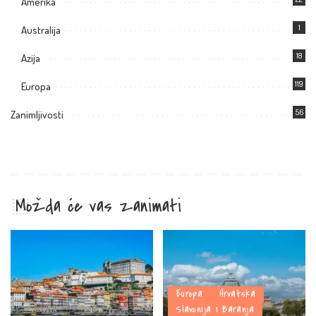
Amerika
1
Australija
18
Azija
119
Europa
56
Zanimljivosti
Možda će vas zanimati
Europa
Hrvatska
Slavonija i Baranja