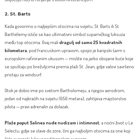
2. St. Barts
Kada govorimo o najljepšim otocima na svijetu, St. Barts ili St.
Barthélemy ističe se kao ultimativni simbol suparničkog luksuza
među top otocima. Ovaj mali
dragulj od samo 25 kvadratnih
kilometara
, pod francuskom upravom, spojio je karipski šarm s
europskim rafiniranim ukusom — mislite na jarko obojane kuće koje
se spuštaju po brežuljcima prema plaži St. Jean, gdje valovi savršeno
pristaju za windsurf.
Otok je dobio ime po svetom Bartholomeju, a njegov aerodrom,
jedan od najkraćih na svijetu (656 metara), zahtijeva majstorstvo
pilota — pravi adrenalin za dolazak.
Plaže poput Salinea nude nudizam i intimnost
, a noćni život u Le
Selectu, gdje se slave do zore, čini ga najboljim otocima za one koji
žele europski luksuz pod tropskim suncem.