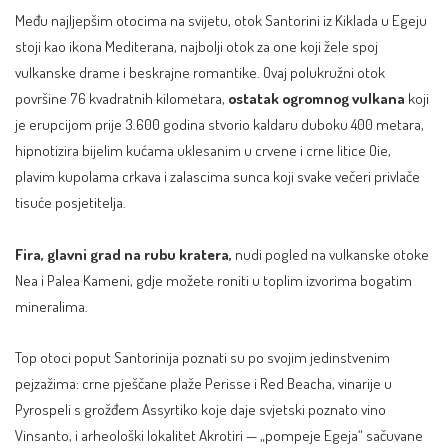
Među najljepšim otocima na svijetu, otok Santorini iz Kiklada u Egeju
stoji kao ikona Mediterana, najbolji otok za one koji žele spoj
vulkanske drame i beskrajne romantike. Ovaj polukružni otok
površine 76 kvadratnih kilometara,
ostatak ogromnog vulkana
koji
je erupcijom prije 3.600 godina stvorio kaldaru duboku 400 metara,
hipnotizira bijelim kućama uklesanim u crvene i crne litice Oie,
plavim kupolama crkava i zalascima sunca koji svake večeri privlače
tisuće posjetitelja.
Fira, glavni grad na rubu kratera,
nudi pogled na vulkanske otoke
Nea i Palea Kameni, gdje možete roniti u toplim izvorima bogatim
mineralima.
Top otoci poput Santorinija poznati su po svojim jedinstvenim
pejzažima: crne pješčane plaže Perisse i Red Beacha, vinarije u
Pyrospeli s grožđem Assyrtiko koje daje svjetski poznato vino
Vinsanto, i arheološki lokalitet Akrotiri — „pompeje Egeja“ sačuvane